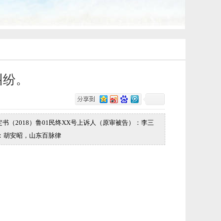
纠纷。
定书（2018）鲁01民终XX号上诉人（原审被告）：李三
人：胡安昭，山东百脉律