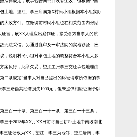
照法律规定，该承包合同书并没有生效，但根据中国
包土地。望江、李三所属第X村民小组根据本小组实际
的大政方针。在微调前村民小组也在相关范围内张贴
人证言，该XX人理应出庭作证，接受各方当事人的质
故无法采信。另通过庭审及一审法院的实地勘验，应
议，说明村民小组对承包土地的调整符合本小组大多
方案执行，此举欠妥，望江主张李三交还承包地理由
第二条规定“当事人对自己提出的诉讼请求所依据的事
李三赔偿其经济损失1000元，但未提供相应证据予以
第三百一十条、第三百一十一条、第三百一十三条，
三于2018年XX月XX日前将自己耕种土地中南段南北
X、李三证记载为XX，望江、李三为地邻，望江居南，李