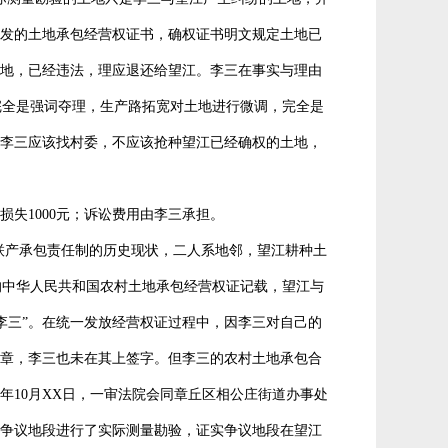
发的土地承包经营权证书，确权证书明文规定土地已
地，已经违法，理应退还给望江。李三在事实与理由
完全是强词夺理，生产路拓宽对土地进行微调，完全是
李三应该找村委，不应该抢种望江已经确权的土地，
失1000元；诉讼费用由李三承担。
庭联产承包责任制的历史现状，二人系地邻，望江耕种土
发的中华人民共和国农村土地承包经营权证记载，望江与
至李三”。在统一发放经营权证过程中，因李三对自己的
章，李三也未在其上签字。但李三的农村土地承包合
年10月XX日，一审法院会同章丘区相公庄街道办事处
争议地段进行了实际测量勘验，证实争议地段在望江