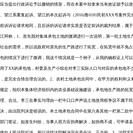
应当提出行政诉讼予以撤销的情形，而在本案中却拿来当有效证据予以使
、望江系重复起诉。望江的本次起诉与（2016)鲁0181民初XXX号案
与前诉诉讼请求相同，且后诉的诉讼请求实质是否定前诉的裁判结果，属
江辩称，1、首先我对集体承包土地的微调进行一次说明，第一轮土地生
社会的需求，所以说政府对原先的生产路进行了拓宽，在拓宽中就不免占
包的情况下进行了微调，我这个情况就是一个例子，从我的确权证上可以
用了XX的承包地，村委及生产小组在对李三实际人口与对应的承包地不
，是完全合情合理合法的。2、农村土地承包合同中，在甲方的权利和义
规定，组织本集体经济组织内的农业基础设施建设，承包地生产路的拓宽
理、合法。李三在事实与理由一栏中口口声声说土地使用权争议不属于民
决，由法院判决是错误的。本土地承包合同中在第六条其他一栏第二款中
部门签证。如发生纠纷，当事人双方应协商解决，如协商不成，可申请县
接向人民法院起诉。所以说找法院解决完全是合法、正当的。3、法院实