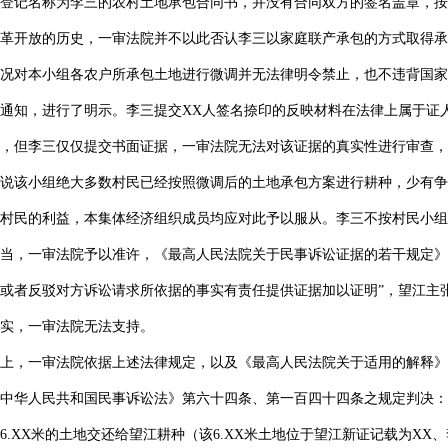
登记名称为李三的农村土地承包合同书，并没有合同双方的签名盖章，按
革开放的历史，一审法院并不以此否认李三以家庭联产承包的方式取得承
况对本小组各农户所承包土地进行微调并无法律明令禁止，也不违背国家
通知，进行了明示。李三提交XX人签名捺印的反映材料在法律上属于证
，但李三仅仅提交书面证据，一审法院无法对该证据的真实性进行审查，
说该小组绝大多数村民已经按照微调后的土地承包方案进行耕种，少有争
村民的利益，本集体经济组织成员均应对此予以服从。李三不按村民小组
当，一审法院予以准许，《最高人民法院关于民事诉讼证据的若干规定》
或者反驳对方诉讼请求所依据的事实有责任提供证据加以证明”，望江主张
证实，一审法院无法支持。
上，一审法院依据上述法律规定，以及《最高人民法院关于适用的解释》
中华人民共和国民事诉讼法》第六十四条、第一百四十四条之规定判决：李
6.XX米的土地交还给望江耕种（该6.XX米土地位于望江新证记载为X