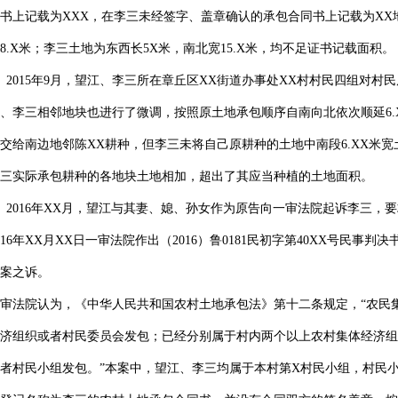
书上记载为XXX，在李三未经签字、盖章确认的承包合同书上记载为XX地
8.X米；李三土地为东西长5X米，南北宽15.X米，均不足证书记载面积。
、2015年9月，望江、李三所在章丘区XX街道办事处XX村村民四组对
、李三相邻地块也进行了微调，按照原土地承包顺序自南向北依次顺延6.X
交给南边地邻陈XX耕种，但李三未将自己原耕种的土地中南段6.XX米
李三实际承包耕种的各地块土地相加，超出了其应当种植的土地面积。
、2016年XX月，望江与其妻、媳、孙女作为原告向一审法院起诉李三，
016年XX月XX日一审法院作出（2016）鲁0181民初字第40XX号民
本案之诉。
审法院认为，《中华人民共和国农村土地承包法》第十二条规定，“农民
济组织或者村民委员会发包；已经分别属于村内两个以上农村集体经济组
者村民小组发包。”本案中，望江、李三均属于本村第X村民小组，村民