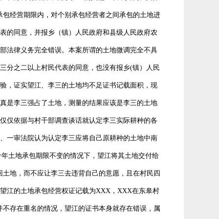
承包经营期限内，对个别承包经营者之间承包的土地进
表的同意，并报乡（镇）人民政府和县级人民政府农
部法律义务完全错误。本案所谓的土地微调完全不具
三分之二以上村民代表的同意，也没有报乡(镇）人民
验，证实望江、李三的土地均不足证书记载面积，现
真是李三强占了土地，测量的结果应该是李三的土地
仅仅依据与村干部调查谈话就认定李三实际耕种的各
、一审法院认为认定李三应将自己原耕种的土地中南
十年土地承包期限不变的情况下，望江将其土地交付给
回土地，而不应让李三去违背自己的意愿，且在村民四
江的土地承包经营权证记载为XXX，XXX在东皋村
并不存在重名的情况，望江的证书本身就存在错误，属