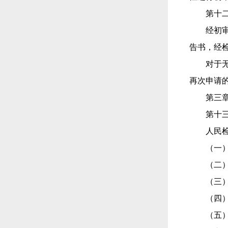
第十
经初
告书，经
对于
再次申请
第三
第十
人民
（一
（二
（三
（四
（五