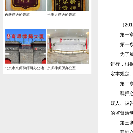
再获赠送的锦旗
当事人赠送的锦旗
（20
第一
第一
为了
进行，根
北京市京师律师所办公地
京师律师所办公室
定本规定
址
第二
羁押
疑人、被
的监督活
第三
羁押