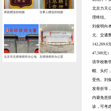
北京力天
再获赠送的锦旗
当事人赠送的锦旗
理终结。
刘俊明向本
元、交通费2
142,26
47,50
北京市京师律师所办公地
京师律师所办公室
语学校教学
址
帽、头灯
受伤。刘
发骨折等，
内避免患
诊，可考虑