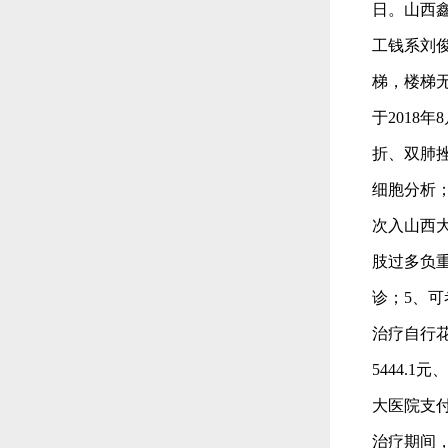
日。山西
工钱系刘俊
梯，楼梯
于2018
折、双肺
细胞分析；
次入山西大
肢过多负
诊；5、
治疗自行花
5444.
大医院支付
治疗期间，