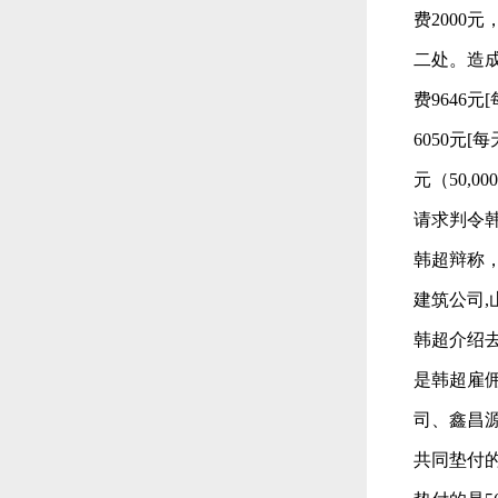
费2000
二处。造成刘
费9646元
6050元[每
元（50,0
请求判令韩
韩超辩称
建筑公司
韩超介绍
是韩超雇
司、鑫昌源
共同垫付的