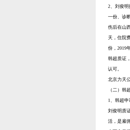
2、刘俊
一份、诊
伤后在山西
天，住院费用
份，201
韩超质证
认可。
北京力天
（二）韩
1、韩超
刘俊明质
活，是雇