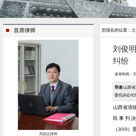
首席律师
您现在的位置：
北
刘俊
纠纷
发布时间：2019/
导读:
山西省
委托诉讼代
山西省清
民 事 判 决
（2019）晋
周国志律师