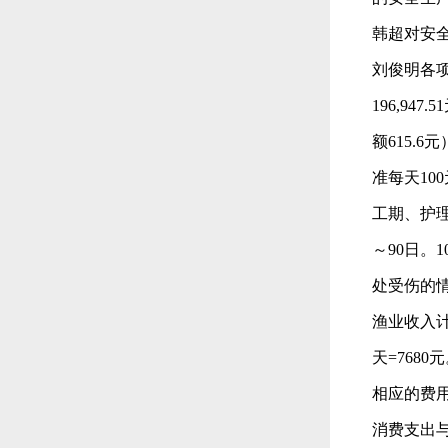
韩超对安
刘俊明各项
196,9
额615.
准每天10
工期、护理
～90日。1
处受伤的情
渔业收入计
天=768
相应的费
消费支出与农