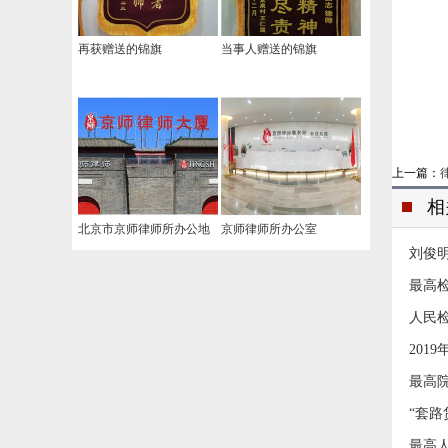
再获赠送的锦旗
当事人赠送的锦旗
上一篇：
相
北京市京师律师所办公地
京师律师所办公室
刘俊
址
最高
人民
201
最高
“套
最高