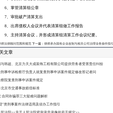
6
、掌管清算组公章
7
、审批破产清算支出
8
、出席债权人会议并代表清算组做工作报告
9
、主持清算会议，并形成清算组清算工作会议纪要。
律师法律顾问范围和规范
下一篇：
律师承办国有企业改制与相关公司治理业务操作指
关文章
明与韩超、北京力天大成装饰工程有限公司提供劳务者受害责任纠纷
检刑事申诉检察厅负责人就复查刑事申诉案件规定修改答记者问
检察院复查刑事申诉案件规定
9年北京市交通事故赔偿标准
院:合同诈骗罪三大疑难问题解析
路贷”类刑事案件法律适用及侦办工作指引
人民法院<<关于人民法院庭审录音录像的若干规定>>