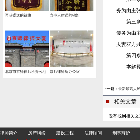
务为由主
再获赠送的锦旗
当事人赠送的锦旗
第三条 
债务为由
夫妻双方
第四条 本
本解释施
北京市京师律师所办公地
京师律师所办公室
址
上一篇：
最新最高人
相关文章
没有找到相关文
律师简介
房产纠纷
建设工程
法律顾问
刑事辩护