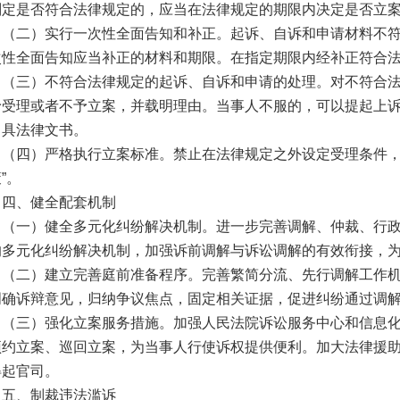
判定是否符合法律规定的，应当在法律规定的期限内决定是否立
（二）实行一次性全面告知和补正。起诉、自诉和申请材料不
次性全面告知应当补正的材料和期限。在指定期限内经补正符合
（三）不符合法律规定的起诉、自诉和申请的处理。对不符合
予受理或者不予立案，并载明理由。当事人不服的，可以提起上
出具法律文书。
（四）严格执行立案标准。禁止在法律规定之外设定受理条件
策
”
。
四、健全配套机制
（一）健全多元化纠纷解决机制。进一步完善调解、仲裁、行
的多元化纠纷解决机制，加强诉前调解与诉讼调解的有效衔接，
（二）建立完善庭前准备程序。完善繁简分流、先行调解工作
明确诉辩意见，归纳争议焦点，固定相关证据，促进纠纷通过调
（三）强化立案服务措施。加强人民法院诉讼服务中心和信息
预约立案、巡回立案，为当事人行使诉权提供便利。加大法律援
得起官司。
五、制裁违法滥诉