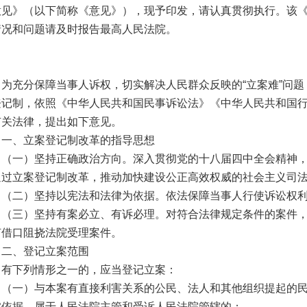
意见》（以下简称《意见》），现予印发，请认真贯彻执行。该
情况和问题请及时报告最高人民法院。
为充分保障当事人诉权，切实解决人民群众反映的
“
立案难
”
问题
登记制，依照《中华人民共和国民事诉讼法》《中华人民共和国
有关法律，提出如下意见。
一、立案登记制改革的指导思想
（一）坚持正确政治方向。深入贯彻党的十八届四中全会精神
通过立案登记制改革，推动加快建设公正高效权威的社会主义司
（二）坚持以宪法和法律为依据。依法保障当事人行使诉讼权
（三）坚持有案必立、有诉必理。对符合法律规定条件的案件
何借口阻挠法院受理案件。
二、登记立案范围
有下列情形之一的，应当登记立案：
（一）与本案有直接利害关系的公民、法人和其他组织提起的
实依据，属于人民法院主管和受诉人民法院管辖的；